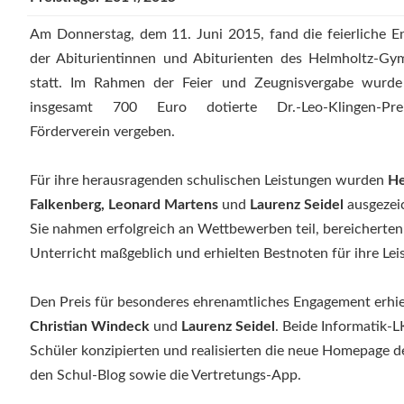
Am Donnerstag, dem 11. Juni 2015, fand die feierliche E
der Abiturientinnen und Abiturienten des Helmholtz-Gy
statt. Im Rahmen der Feier und Zeugnisvergabe wurde
insgesamt 700 Euro dotierte Dr.-Leo-Klingen-Pr
Förderverein vergeben.
Für ihre herausragenden schulischen Leistungen wurden
He
Falkenberg, Leonard Martens
und
Laurenz Seidel
ausgezei
Sie nahmen erfolgreich an Wettbewerben teil, bereicherten
Unterricht maßgeblich und erhielten Bestnoten für ihre Lei
Den Preis für besonderes ehrenamtliches Engagement erhie
Christian Windeck
und
Laurenz Seidel
. Beide Informatik-L
Schüler konzipierten und realisierten die neue Homepage 
den Schul-Blog sowie die Vertretungs-App.