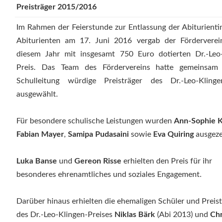
Preisträger 2015/2016
Im Rahmen der Feierstunde zur Entlassung der Abiturient
Abiturienten am 17. Juni 2016 vergab der Förderverei
diesem Jahr mit insgesamt 750 Euro dotierten Dr.-Leo-
Preis. Das Team des Fördervereins hatte gemeinsam
Schulleitung würdige Preisträger des Dr.-Leo-Klingen
ausgewählt.
Für besondere schulische Leistungen wurden
Ann-Sophie K
Fabian Mayer
,
Samipa Pudasaini
sowie
Eva Quiring
ausgeze
Luka Banse
und
Gereon Risse
erhielten den Preis für ihr
besonderes ehrenamtliches und soziales Engagement.
Darüber hinaus erhielten die ehemaligen Schüler und Preis
des Dr.-Leo-Klingen-Preises
Niklas Bärk
(Abi 2013) und
Chr