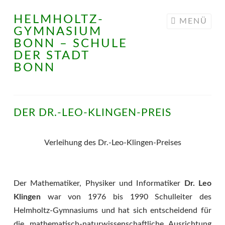
HELMHOLTZ-
Springe
MENÜ
GYMNASIUM
zum
BONN – SCHULE
Inhalt
DER STADT
BONN
DER DR.-LEO-KLINGEN-PREIS
Verleihung des Dr.-Leo-Klingen-Preises
Der Mathematiker, Physiker und Informatiker
Dr. Leo
Klingen
war von 1976 bis 1990 Schulleiter des
Helmholtz-Gymnasiums und hat sich entscheidend für
die mathematisch-naturwissenschaftliche Ausrichtung