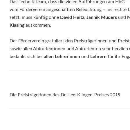
Das Technik-Team, dass die vielen Aufführungen am HhG – 
vom Förderverein angeschafften Beleuchtung – ins rechte L
setzt, muss künftig ohne
David Heitz
,
Jannik Muders
und
M
Klasing
auskommen.
Der Förderverein gratuliert den Preisträgerinnen und Preis
sowie allen Abiturientinnen und Abiturienten sehr herzlich
bedankt sich bei
allen Lehrerinnen
und
Lehrern
für ihr En
Die PreisträgerInnen des Dr.-Leo-Klingen-Preises 2019