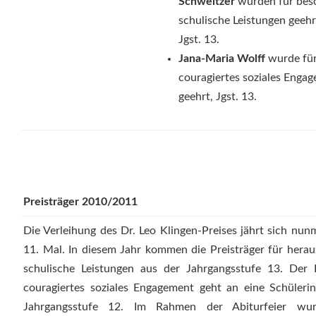
Schweitzer
wurden für bes
schulische Leistungen geehr
Jgst. 13.
Jana-Maria Wolff
wurde für
couragiertes soziales Enga
geehrt, Jgst. 13.
Preisträger 2010/2011
Die Verleihung des Dr. Leo Klingen-Preises jährt sich nu
11. Mal. In diesem Jahr kommen die Preisträger für hera
schulische Leistungen aus der Jahrgangsstufe 13. Der 
couragiertes soziales Engagement geht an eine Schüleri
Jahrgangsstufe 12. Im Rahmen der Abiturfeier wu