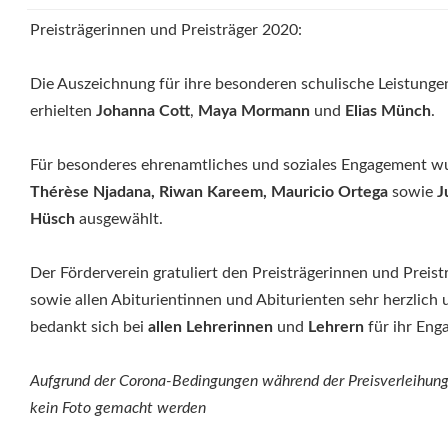
Preisträgerinnen und Preisträger 2020:
Die Auszeichnung für ihre besonderen schulische Leistunge
erhielten
Johanna Cott
,
Maya Mormann
und
Elias
Münch
.
Für besonderes ehrenamtliches und soziales Engagement w
Thérèse
Njadana, Riwan Kareem, Mauricio Ortega
sowie
J
Hüsch
ausgewählt.
Der Förderverein gratuliert den Preisträgerinnen und Preist
sowie allen Abiturientinnen und Abiturienten sehr herzlich 
bedankt sich bei
allen Lehrerinnen
und
Lehrern
für ihr Eng
Aufgrund
der Corona-Bedingungen während der Preisverleihun
kein Foto gemacht werden