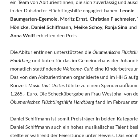
ein Team von AbiturientInnen, die sich zuverlässig und aus
in der Duisdorfer Flüchtlingshilfe engagiert haben:
Leonie
Baumgarten-Egemole
,
Moritz Ernst
,
Christian Flachmeier
,
Hönicke
,
Daniel Schiffmann
,
Meike Schoy
,
Ronja Sina
und
Anna Wolff
erhielten den Preis.
Die AbiturientInnen unterstützten die
Ökumenische Flüchtlin
Hardtberg
und boten für das im Gemeindehaus der Johanni
monatlich stattfindende
Welcome-Café
eine Kinderbetreuun
Das von den AbiturientInnen organisierte und im HHG auf
Konzert
Music that Unites
führte zu einem Spendenaufkom
1.265,- Euro. Die Scheckübergabe an Frau Westphal von de
Ökumenischen Flüchtlingshilfe Hardtberg
fand im Februar stat
Daniel Schiffmann ist somit Preisträger in beiden Kategori
Daniel Schiffmann auch ein hohes musikalisches Talent besi
stellte er während der Feierstunde unter Beweis. Das von i