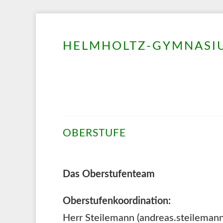
HELMHOLTZ-GYMNASIU
Springe
zum
Inhalt
OBERSTUFE
Das Oberstufenteam
Oberstufenkoordination:
Herr Steilemann (andreas.steilemann