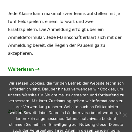
Jede Klasse kann maximal zwei Teams aufstellen mit je
fünf Feldspielern, einem Torwart und zwei
Ersatzspielern. Die Anmeldung erfolgt über ein
Anmeldeformular. Jede Mannschaft erklärt sich mit der
Anmeldung bereit, die Regeln der Pausenliga zu
akzeptieren.
Weiterlesen
→
Wir setzen Cookies, die für den Betrieb der Website technisch
erforderlich sind. Darüber hinaus verwenden wir Cookies, um
unsere Website für Sie optimal zu gestalten und fortlaufend zu
verbessern. Mit Ihrer Zustimmung geben wir Informationen zu
Ihrer Verwendung unserer Website auch an Drittanbieter
ZURÜCK
weiter. Soweit dabei Daten in Ländern verarbeitet werden, in
BEITRAGS-
denen kein angemessenes Datenschutzniveau besteht,
stimmen Sie mit Ihrer Einwilligung zur Nutzung dieser Dienste
NAVIGATION
auch der Verarbeitung Ihrer Daten in diesen Ländern gem.