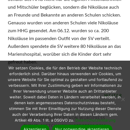
und Mitschüler beglücken, sondern die Nikoläuse auch
an Freunde und Bekannte an anderen Schulen schicken.
Genauso wurden von anderen Schulen viele Nikoläuse
zum HHG gesendet. Am 06.12. wurden so ca. 200
Nikoläuse im passenden Outfit von der SV verteilt.
Außerdem spendete die SV weitere 80 Nikoläuse an das
Marienshospital, worüber sich die Kinder dort sehr
gefreut haben.
Wir setzen Cookies, die für den Betrieb der Website technisch
erforderlich sind. Darüber hinaus verwenden wir Cookies, um
unsere Website für Sie optimal zu gestalten und fortlaufend zu
verbessern. Mit Ihrer Zustimmung geben wir Informationen zu
Ihrer Verwendung unserer Website auch an Drittanbieter
WEITER
weiter. Soweit dabei Daten in Ländern verarbeitet werden, in
BEITRAGS-
denen kein angemessenes Datenschutzniveau besteht,
stimmen Sie mit Ihrer Einwilligung zur Nutzung dieser Dienste
NAVIGATION
auch der Verarbeitung Ihrer Daten in diesen Ländern gem.
STOLZ PRÄSENTIERT VON WORDPRESS
Artikel 49 Abs. 1 lit. a DSGVO zu.
Datenschutzerklärung
THEME: SKETCH VON
WORDPRESS.COM
.
Akzeptieren
Nur notwendige akzeptieren