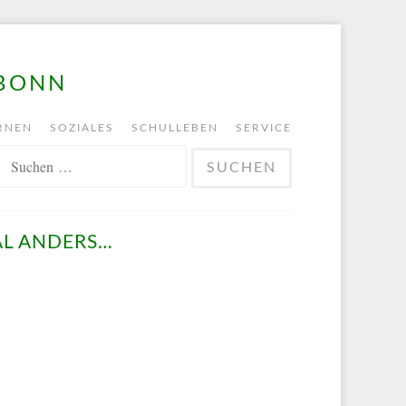
 BONN
RNEN
SOZIALES
SCHULLEBEN
SERVICE
SUCHEN
NACH:
L ANDERS…