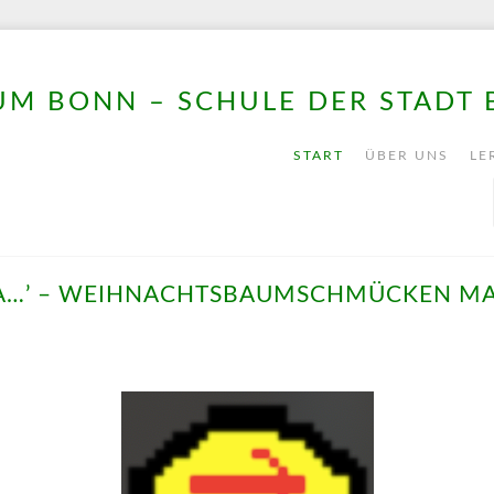
M BONN – SCHULE DER STADT
START
ÜBER UNS
LE
A…’ – WEIHNACHTSBAUMSCHMÜCKEN MA