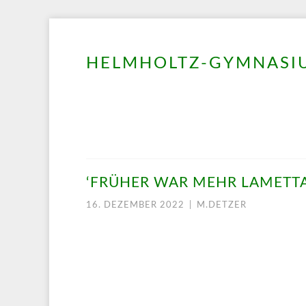
HELMHOLTZ-GYMNASIU
Springe
zum
Inhalt
‘FRÜHER WAR MEHR LAMETT
16. DEZEMBER 2022
|
M.DETZER