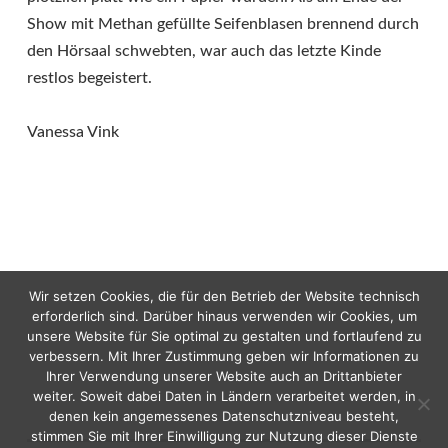
Show mit Methan gefüllte Seifenblasen brennend durch
den Hörsaal schwebten, war auch das letzte Kinde
restlos begeistert.
Vanessa Vink
Wir setzen Cookies, die für den Betrieb der Website technisch
erforderlich sind. Darüber hinaus verwenden wir Cookies, um
unsere Website für Sie optimal zu gestalten und fortlaufend zu
verbessern. Mit Ihrer Zustimmung geben wir Informationen zu
Ihrer Verwendung unserer Website auch an Drittanbieter
weiter. Soweit dabei Daten in Ländern verarbeitet werden, in
denen kein angemessenes Datenschutzniveau besteht,
stimmen Sie mit Ihrer Einwilligung zur Nutzung dieser Dienste