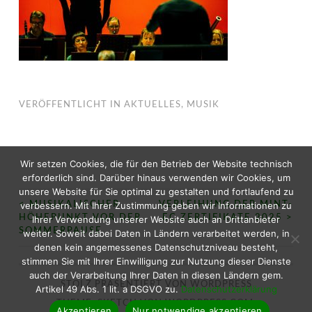
VERÖFFENTLICHT IN
AKTUELLES
,
MUSIK
Wir setzen Cookies, die für den Betrieb der Website technisch
erforderlich sind. Darüber hinaus verwenden wir Cookies, um
unsere Website für Sie optimal zu gestalten und fortlaufend zu
<
verbessern. Mit Ihrer Zustimmung geben wir Informationen zu
MUSIKALISCHER
VERLEIHUNG DER MINT-
BEITRAGS-
HÖHEPUNKT VOR DER
EC ZERTIFIKATE 2025
>
Ihrer Verwendung unserer Website auch an Drittanbieter
SOMMERPAUSE
weiter. Soweit dabei Daten in Ländern verarbeitet werden, in
NAVIGATION
denen kein angemessenes Datenschutzniveau besteht,
stimmen Sie mit Ihrer Einwilligung zur Nutzung dieser Dienste
auch der Verarbeitung Ihrer Daten in diesen Ländern gem.
STOLZ PRÄSENTIERT VON WORDPRESS
Artikel 49 Abs. 1 lit. a DSGVO zu.
Datenschutzerklärung
THEME: SKETCH VON
WORDPRESS.COM
.
Akzeptieren
Nur notwendige akzeptieren