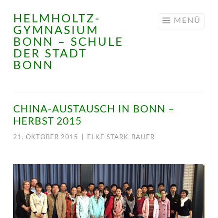
HELMHOLTZ-
Springe
MENÜ
GYMNASIUM
zum
BONN – SCHULE
Inhalt
DER STADT
BONN
CHINA-AUSTAUSCH IN BONN –
HERBST 2015
21. OKTOBER 2015
|
ELKE STARK-BAUER