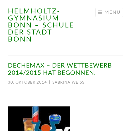
HELMHOLTZ-
Springe
MENÜ
GYMNASIUM
zum
BONN – SCHULE
Inhalt
DER STADT
BONN
DECHEMAX – DER WETTBEWERB
2014/2015 HAT BEGONNEN.
30. OKTOBER 2014
|
SABRINA WEISS