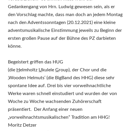
Gedankengang von Hrn. Ludwig gewesen sein, als er
den Vorschlag machte, dass man doch an jedem Montag
nach den Adventssonntagen (20.12.2021) eine kleine
adventsmusikalische Einstimmung jeweils zu Beginn der
ersten großen Pause auf der Bühne des PZ darbieten
könne.
Begeistert griffen das HUG
(die
H
elmholtz
U
kulele
G
roup), der Chor und die
‚Wooden Helmuts‘ (die BigBand des HHG) diese sehr
spontane Idee auf. Drei bis vier vorweihnachtliche
Werke waren schnell einstudiert und wurden der von
Woche zu Woche wachsenden Zuhörerschaft
präsentiert. Der Anfang einer neuen
„vorweihnachtsmusikalischen” Tradition am HHG!
Moritz Detzer