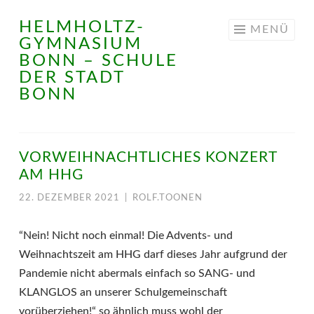
HELMHOLTZ-
Springe
MENÜ
GYMNASIUM
zum
BONN – SCHULE
Inhalt
DER STADT
BONN
VORWEIHNACHTLICHES KONZERT
AM HHG
22. DEZEMBER 2021
|
ROLF.TOONEN
“Nein! Nicht noch einmal! Die Advents- und
Weihnachtszeit am HHG darf dieses Jahr aufgrund der
Pandemie nicht abermals einfach so SANG- und
KLANGLOS an unserer Schulgemeinschaft
vorüberziehen!“ so ähnlich muss wohl der