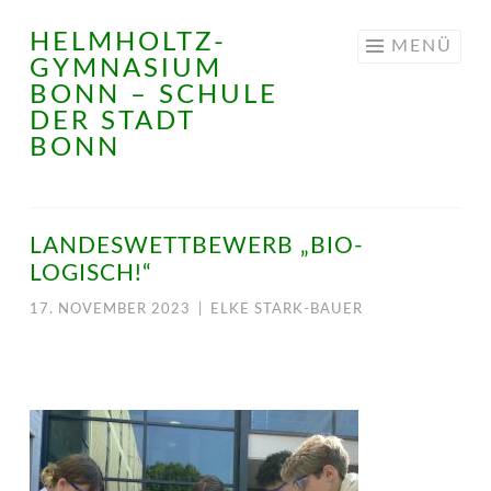
HELMHOLTZ-
Springe
MENÜ
GYMNASIUM
zum
BONN – SCHULE
Inhalt
DER STADT
BONN
LANDESWETTBEWERB „BIO-
LOGISCH!“
17. NOVEMBER 2023
|
ELKE STARK-BAUER