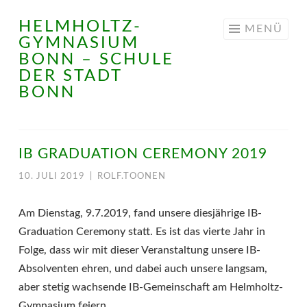
HELMHOLTZ-
Springe
MENÜ
GYMNASIUM
zum
BONN – SCHULE
Inhalt
DER STADT
BONN
IB GRADUATION CEREMONY 2019
10. JULI 2019
|
ROLF.TOONEN
Am Dienstag, 9.7.2019, fand unsere diesjährige IB-
Graduation Ceremony statt. Es ist das vierte Jahr in
Folge, dass wir mit dieser Veranstaltung unsere IB-
Absolventen ehren, und dabei auch unsere langsam,
aber stetig wachsende IB-Gemeinschaft am Helmholtz-
Gymnasium feiern.