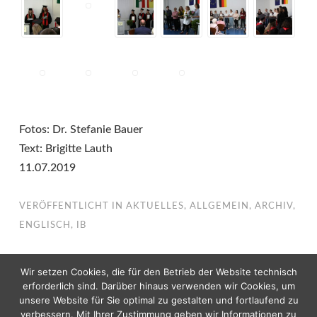
Fotos: Dr. Stefanie Bauer
Text: Brigitte Lauth
11.07.2019
VERÖFFENTLICHT IN
AKTUELLES
,
ALLGEMEIN
,
ARCHIV
,
ENGLISCH
,
IB
Wir setzen Cookies, die für den Betrieb der Website technisch
erforderlich sind. Darüber hinaus verwenden wir Cookies, um
unsere Website für Sie optimal zu gestalten und fortlaufend zu
verbessern. Mit Ihrer Zustimmung geben wir Informationen zu