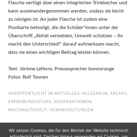
Flasche verfügt über einen integrierten Trinkbecher und
kann auseinandergenommen werden, sodass sie leicht
zu reinigen ist. An jeder Flasche ist zudem eine
Postkarte befestigt, die die Schüler*innen unter der
Überschrift „Abfall vermeiden, Umwelt schützen – ihr
macht den Unterschied!“ darauf aufmerksam macht,
dass sie einen wichtigen Beitrag leisten können.
Text: Jérôme Lefèvre, Pressesprecher bonnorange
Fotos: Rolf Toonen
VERÖFFENTLICHT IN
AKTUELLES
,
ALLGEMEIN
,
ARCHIV
,
ERPROBUNGSSTUFE
,
KOOPERATIONEN
,
NACHHALTIGKEIT
,
VERANSTALTUNGEN
Wir setzen Cookies, die für den Betrieb der Website technisch
erforderlich sind. Darüber hinaus verwenden wir Cookies, um