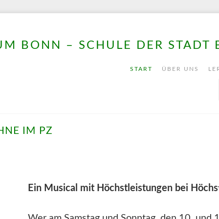
M BONN – SCHULE DER STADT
START
ÜBER UNS
LE
HNE IM PZ
Ein Musical mit Höchstleistungen bei Höch
Wer am Samstag und Sonntag, den 10. und 1