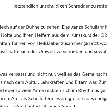
letztendlich unschuldigen Schredder zu rette
Blech auf der Bühne zu sehen. Das ganze Schuljahr 
Nolte und ihren Helfern aus dem Kunstkurs der Q2,
ühlten Tonnen von Heißkleber zusammengesetzt wo
 Rost“ hatte sich der Umwelt verschrieben und sowo
twas verpasst und nicht nur, weil es das Gemeinscha
is nach dem Abitur, Lehrkräften und Eltern war. Z
d ebenso viele Arme reckten sich im Rhythmus ge
rem Amt als Schulleiterin, würdigte die aufwendige
teten, äußerst unterhaltsamen Abend.