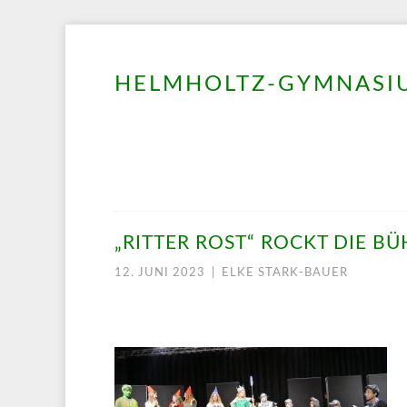
HELMHOLTZ-GYMNASIU
Springe
zum
Inhalt
„RITTER ROST“ ROCKT DIE BÜ
12. JUNI 2023
|
ELKE STARK-BAUER