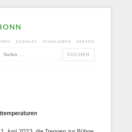
 BONN
RNEN
SOZIALES
SCHULLEBEN
SERVICE
SUCHEN
NACH:
sttemperaturen
1. Juni 2023, die Treppen zur Bühne